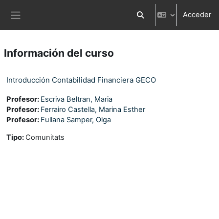
Salta al contenido principal
Acceder
Selector de búsqueda d
Panel lateral
Información del curso
Introducción Contabilidad Financiera GECO
Profesor:
Escriva Beltran, Maria
Profesor:
Ferrairo Castella, Marina Esther
Profesor:
Fullana Samper, Olga
Tipo
:
Comunitats