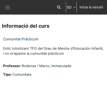
Ves al contingut principal
Inicia la sessió
Commuta l'entrada de la cerca
Panell lateral
Informació del curs
Comunitat Pràcticum
Estic tutoritzant TFG del Grau de Mestre d'Educación Infantil,
i no m'apareix la comunitat pràcticum
Professor:
Rodenas I Marco, Immaculada
Tipo
:
Comunitats