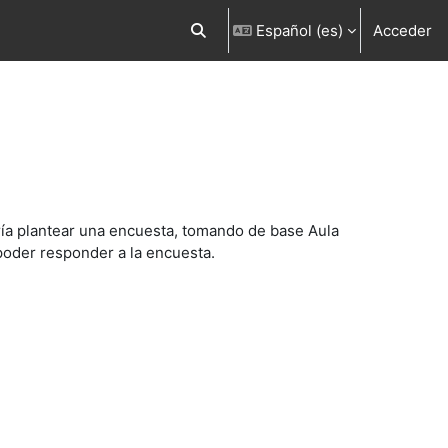
Español ‎(es)‎
Acceder
Selector de búsqueda de entrada
ría plantear una encuesta, tomando de base Aula
poder responder a la encuesta.