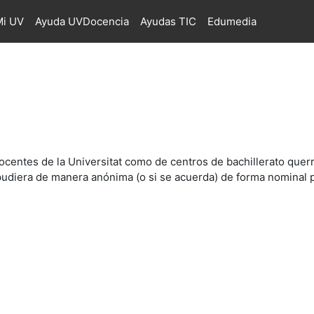
i UV
Ayuda UVDocencia
Ayudas TIC
Edumedia
centes de la Universitat como de centros de bachillerato quer
 pudiera de manera anónima (o si se acuerda) de forma nominal 