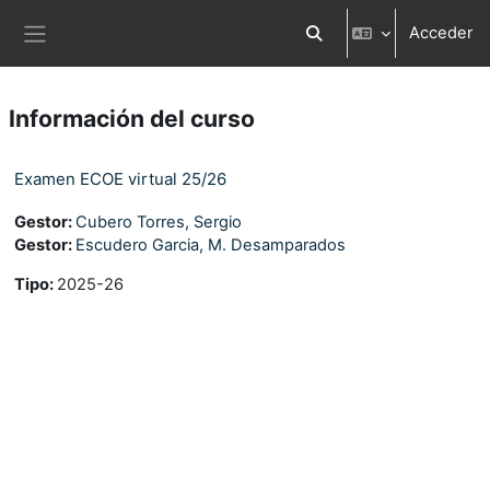
Salta al contenido principal
Acceder
Selector de búsqueda d
Panel lateral
Información del curso
Examen ECOE virtual 25/26
Gestor:
Cubero Torres, Sergio
Gestor:
Escudero Garcia, M. Desamparados
Tipo
:
2025-26