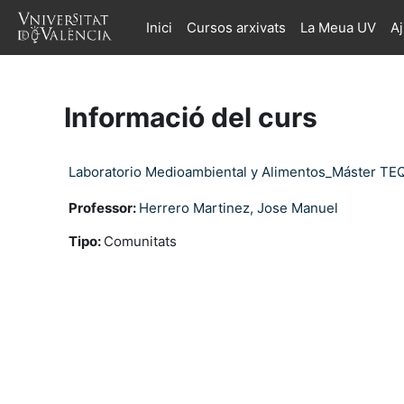
Ves al contingut principal
Inici
Cursos arxivats
La Meua UV
A
Informació del curs
Laboratorio Medioambiental y Alimentos_Máster TE
Professor:
Herrero Martinez, Jose Manuel
Tipo
:
Comunitats