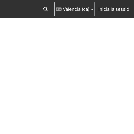
Valencià ‎(ca)‎
Inicia la sessió
Commuta l'entrada de la cerca