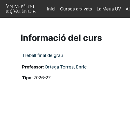
Ves al contingut principal
Inici
Cursos arxivats
La Meua UV
A
Informació del curs
Treball final de grau
Professor:
Ortega Torres, Enric
Tipo
:
2026-27