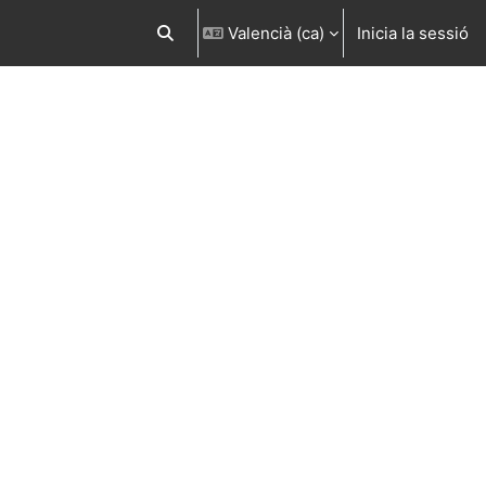
Valencià ‎(ca)‎
Inicia la sessió
Commuta l'entrada de la cerca