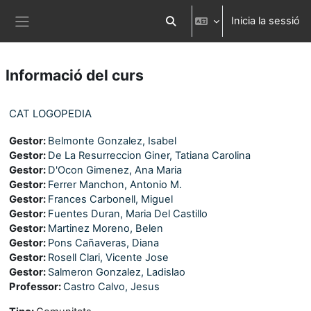
Ves al contingut principal
Inicia la sessió
Commuta l'entrada de la cerca
Panell lateral
Informació del curs
CAT LOGOPEDIA
Gestor:
Belmonte Gonzalez, Isabel
Gestor:
De La Resurreccion Giner, Tatiana Carolina
Gestor:
D'Ocon Gimenez, Ana Maria
Gestor:
Ferrer Manchon, Antonio M.
Gestor:
Frances Carbonell, Miguel
Gestor:
Fuentes Duran, Maria Del Castillo
Gestor:
Martinez Moreno, Belen
Gestor:
Pons Cañaveras, Diana
Gestor:
Rosell Clari, Vicente Jose
Gestor:
Salmeron Gonzalez, Ladislao
Professor:
Castro Calvo, Jesus