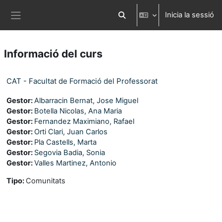
Ves al contingut principal
Inicia la sessió
Commuta l'entrada de la cerca
Panell lateral
Informació del curs
CAT - Facultat de Formació del Professorat
Gestor:
Albarracin Bernat, Jose Miguel
Gestor:
Botella Nicolas, Ana Maria
Gestor:
Fernandez Maximiano, Rafael
Gestor:
Orti Clari, Juan Carlos
Gestor:
Pla Castells, Marta
Gestor:
Segovia Badia, Sonia
Gestor:
Valles Martinez, Antonio
Tipo
:
Comunitats