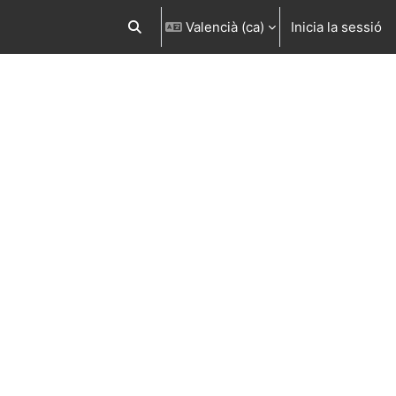
Valencià ‎(ca)‎
Inicia la sessió
Commuta l'entrada de la cerca