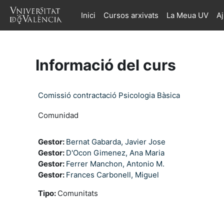
Ves al contingut principal
Inici
Cursos arxivats
La Meua UV
A
Informació del curs
Comissió contractació Psicologia Bàsica
Comunidad
Gestor:
Bernat Gabarda, Javier Jose
Gestor:
D'Ocon Gimenez, Ana Maria
Gestor:
Ferrer Manchon, Antonio M.
Gestor:
Frances Carbonell, Miguel
Tipo
:
Comunitats