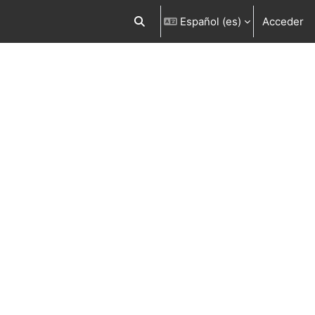
Español ‎(es)‎
Acceder
Selector de búsqueda de entrada