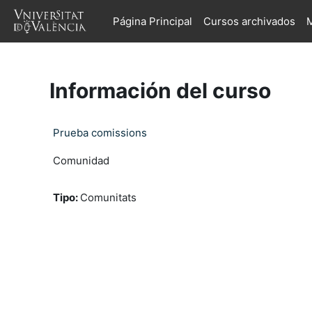
Salta al contenido principal
Página Principal
Cursos archivados
M
Información del curso
Prueba comissions
Comunidad
Tipo
:
Comunitats