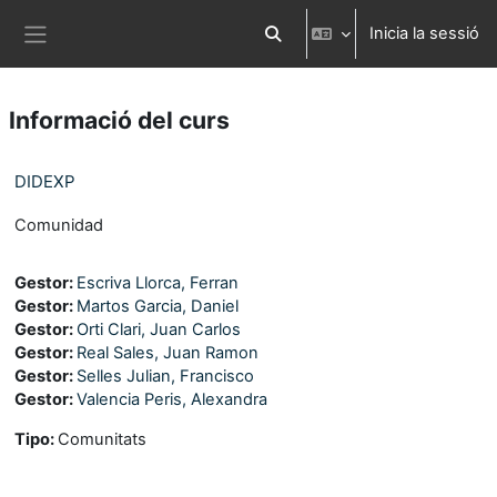
Ves al contingut principal
Inicia la sessió
Commuta l'entrada de la cerca
Panell lateral
Informació del curs
DIDEXP
Comunidad
Gestor:
Escriva Llorca, Ferran
Gestor:
Martos Garcia, Daniel
Gestor:
Orti Clari, Juan Carlos
Gestor:
Real Sales, Juan Ramon
Gestor:
Selles Julian, Francisco
Gestor:
Valencia Peris, Alexandra
Tipo
:
Comunitats