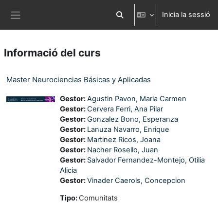
Ves al contingut principal
Inicia la sessió
Commuta l'entrada de la cerca
Panell lateral
Informació del curs
Master Neurociencias Básicas y Aplicadas
Gestor:
Agustin Pavon, Maria Carmen
Gestor:
Cervera Ferri, Ana Pilar
Gestor:
Gonzalez Bono, Esperanza
Gestor:
Lanuza Navarro, Enrique
Gestor:
Martinez Ricos, Joana
Gestor:
Nacher Rosello, Juan
Gestor:
Salvador Fernandez-Montejo, Otilia
Alicia
Gestor:
Vinader Caerols, Concepcion
Tipo
:
Comunitats