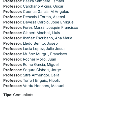
Professor:
Baeza Sampere, Ismael
Professor:
Carchano Alcina, Oscar
Professor:
Cuenca Garcia, M Angeles
Professor:
Descals I Tormo, Asensi
Professor:
Devesa Carpio, Jose Enrique
Professor:
Fores Marza, Joaquin Francisco
Professor:
Gisbert Mocholi, Lluis
Professor:
Ibañez Escribano, Ana Maria
Professor:
Lledo Benito, Josep
Professor:
Lucia Lopez, Julio Jesus
Professor:
Muñoz Murgui, Francisco
Professor:
Rocher Molio, Juan
Professor:
Romo Garcia, Miguel
Professor:
Segura Gisbert, Jorge
Professor:
Sifre Armengol, Celia
Professor:
Torro I Enguix, Hipolit
Professor:
Verdu Henares, Manuel
Tipo
:
Comunitats