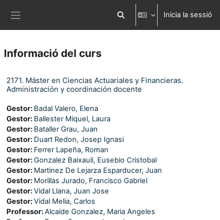
Ves al contingut principal
Inicia la sessió
Commuta l'entrada de la cerca
Panell lateral
Informació del curs
2171. Máster en Ciencias Actuariales y Financieras.
Administración y coordinación docente
Gestor:
Badal Valero, Elena
Gestor:
Ballester Miquel, Laura
Gestor:
Bataller Grau, Juan
Gestor:
Duart Redon, Josep Ignasi
Gestor:
Ferrer Lapeña, Roman
Gestor:
Gonzalez Baixauli, Eusebio Cristobal
Gestor:
Martinez De Lejarza Esparducer, Juan
Gestor:
Morillas Jurado, Francisco Gabriel
Gestor:
Vidal Llana, Juan Jose
Gestor:
Vidal Melia, Carlos
Professor:
Alcaide Gonzalez, Maria Angeles