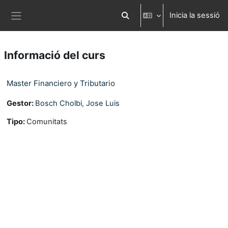
Ves al contingut principal
Inicia la sessió
Commuta l'entrada de la cerca
Panell lateral
Informació del curs
Master Financiero y Tributario
Gestor:
Bosch Cholbi, Jose Luis
Tipo
:
Comunitats