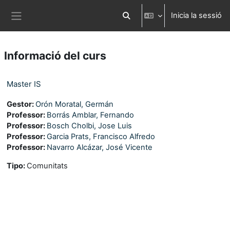
Ves al contingut principal
Inicia la sessió
Commuta l'entrada de la cerca
Panell lateral
Informació del curs
Master IS
Gestor:
Orón Moratal, Germán
Professor:
Borrás Amblar, Fernando
Professor:
Bosch Cholbi, Jose Luis
Professor:
Garcia Prats, Francisco Alfredo
Professor:
Navarro Alcázar, José Vicente
Tipo
:
Comunitats