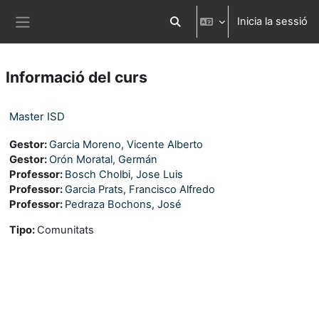
Ves al contingut principal
Inicia la sessió
Commuta l'entrada de la cerca
Panell lateral
Informació del curs
Master ISD
Gestor:
Garcia Moreno, Vicente Alberto
Gestor:
Orón Moratal, Germán
Professor:
Bosch Cholbi, Jose Luis
Professor:
Garcia Prats, Francisco Alfredo
Professor:
Pedraza Bochons, José
Tipo
:
Comunitats