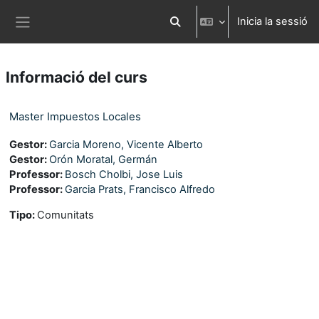
Ves al contingut principal
Inicia la sessió
Commuta l'entrada de la cerca
Panell lateral
Informació del curs
Master Impuestos Locales
Gestor:
Garcia Moreno, Vicente Alberto
Gestor:
Orón Moratal, Germán
Professor:
Bosch Cholbi, Jose Luis
Professor:
Garcia Prats, Francisco Alfredo
Tipo
:
Comunitats