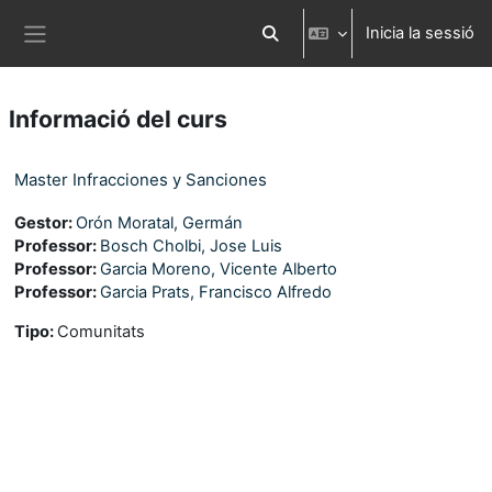
Ves al contingut principal
Inicia la sessió
Commuta l'entrada de la cerca
Panell lateral
Informació del curs
Master Infracciones y Sanciones
Gestor:
Orón Moratal, Germán
Professor:
Bosch Cholbi, Jose Luis
Professor:
Garcia Moreno, Vicente Alberto
Professor:
Garcia Prats, Francisco Alfredo
Tipo
:
Comunitats