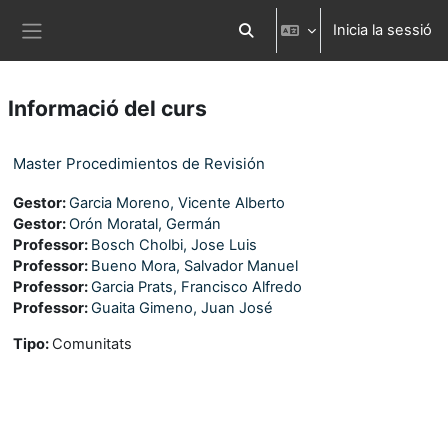
Ves al contingut principal
Inicia la sessió
Commuta l'entrada de la cerca
Panell lateral
Informació del curs
Master Procedimientos de Revisión
Gestor:
Garcia Moreno, Vicente Alberto
Gestor:
Orón Moratal, Germán
Professor:
Bosch Cholbi, Jose Luis
Professor:
Bueno Mora, Salvador Manuel
Professor:
Garcia Prats, Francisco Alfredo
Professor:
Guaita Gimeno, Juan José
Tipo
:
Comunitats