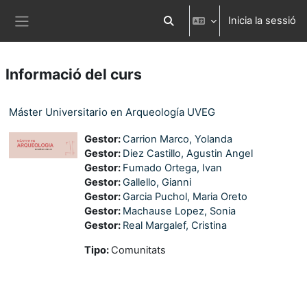
Ves al contingut principal
Inicia la sessió
Commuta l'entrada de la cerca
Panell lateral
Informació del curs
Máster Universitario en Arqueología UVEG
Gestor:
Carrion Marco, Yolanda
Gestor:
Diez Castillo, Agustin Angel
Gestor:
Fumado Ortega, Ivan
Gestor:
Gallello, Gianni
Gestor:
Garcia Puchol, Maria Oreto
Gestor:
Machause Lopez, Sonia
Gestor:
Real Margalef, Cristina
Tipo
:
Comunitats