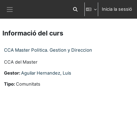
Ves al contingut principal
Inicia la sessió
Commuta l'entrada de la cerca
Panell lateral
Informació del curs
CCA Master Politica. Gestion y Direccion
CCA del Master
Gestor:
Aguilar Hernandez, Luis
Tipo
:
Comunitats