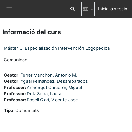
Ves al contingut principal
Inicia la sessió
Commuta l'entrada de la cerca
Panell lateral
Informació del curs
Máster U. Especialización Intervención Logopédica
Comunidad
Gestor:
Ferrer Manchon, Antonio M.
Gestor:
Ygual Fernandez, Desamparados
Professor:
Armengot Carceller, Miguel
Professor:
Dolz Serra, Laura
Professor:
Rosell Clari, Vicente Jose
Tipo
:
Comunitats