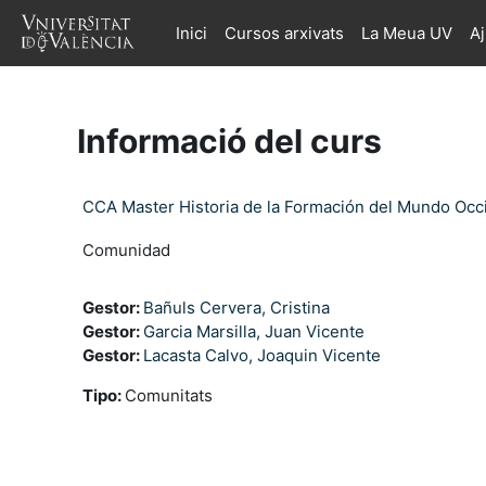
Ves al contingut principal
Inici
Cursos arxivats
La Meua UV
A
Informació del curs
CCA Master Historia de la Formación del Mundo Occ
Comunidad
Gestor:
Bañuls Cervera, Cristina
Gestor:
Garcia Marsilla, Juan Vicente
Gestor:
Lacasta Calvo, Joaquin Vicente
Tipo
:
Comunitats