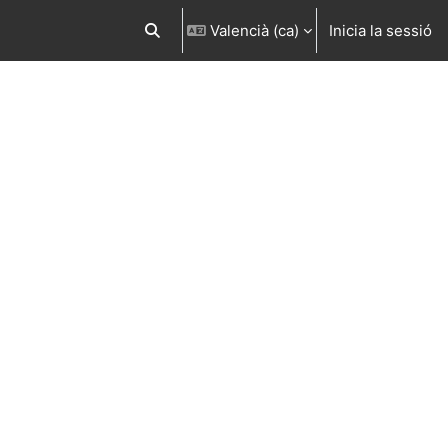
Valencià ‎(ca)‎
Inicia la sessió
Commuta l'entrada de la cerca