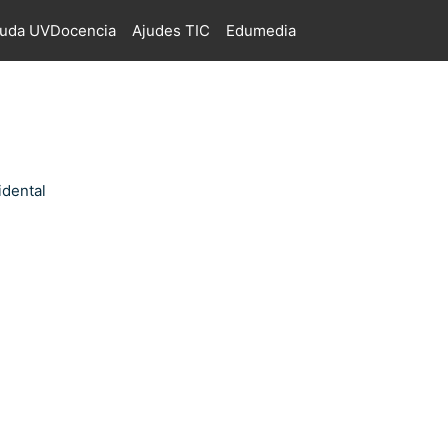
juda UVDocencia
Ajudes TIC
Edumedia
idental