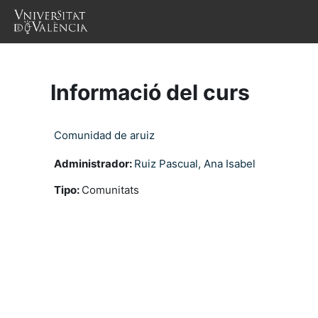
Ves al contingut principal
Inici
Cursos arxivats
La Meua UV
A
Informació del curs
Comunidad de aruiz
Administrador:
Ruiz Pascual, Ana Isabel
Tipo
:
Comunitats