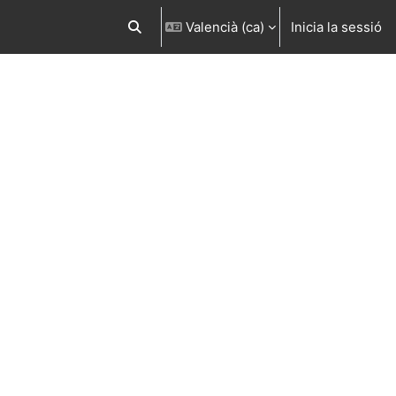
Valencià ‎(ca)‎
Inicia la sessió
Commuta l'entrada de la cerca