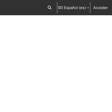
Español ‎(es)‎
Acceder
Selector de búsqueda de entrada