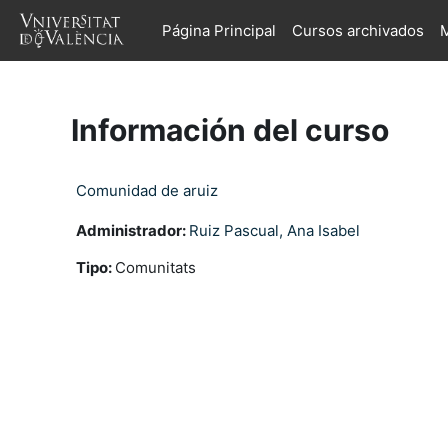
Salta al contenido principal
Página Principal
Cursos archivados
M
Información del curso
Comunidad de aruiz
Administrador:
Ruiz Pascual, Ana Isabel
Tipo
:
Comunitats