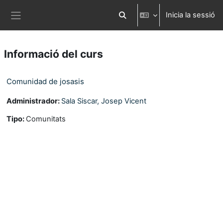
Ves al contingut principal
Inicia la sessió
Commuta l'entrada de la cerca
Panell lateral
Informació del curs
Comunidad de josasis
Administrador:
Sala Siscar, Josep Vicent
Tipo
:
Comunitats