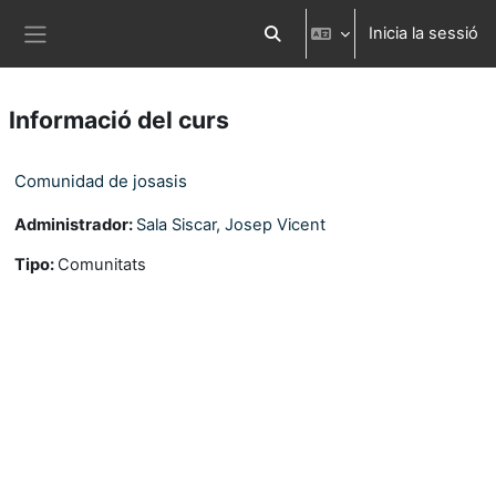
Ves al contingut principal
Inicia la sessió
Commuta l'entrada de la cerca
Panell lateral
Informació del curs
Comunidad de josasis
Administrador:
Sala Siscar, Josep Vicent
Tipo
:
Comunitats