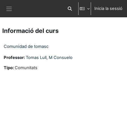
Ves al contingut principal
Inicia la sessió
Commuta l'entrada de la cerca
Panell lateral
Informació del curs
Comunidad de tomasc
Professor:
Tomas Lull, M Consuelo
Tipo
:
Comunitats