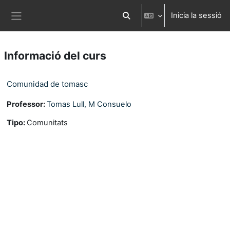
Ves al contingut principal
Inicia la sessió
Commuta l'entrada de la cerca
Panell lateral
Informació del curs
Comunidad de tomasc
Professor:
Tomas Lull, M Consuelo
Tipo
:
Comunitats