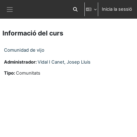
Ves al contingut principal
Inicia la sessió
Commuta l'entrada de la cerca
Panell lateral
Informació del curs
Comunidad de vijo
Administrador:
Vidal I Canet, Josep Lluis
Tipo
:
Comunitats