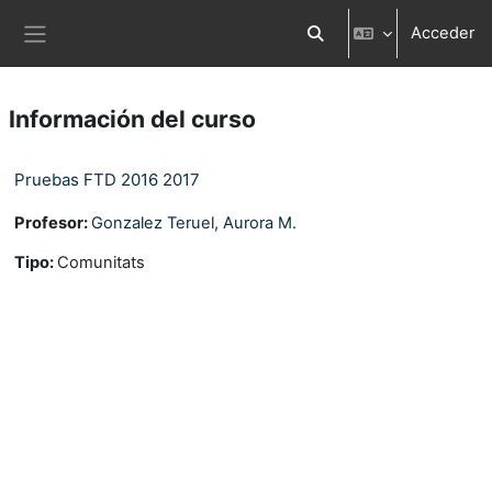
Salta al contenido principal
Acceder
Selector de búsqueda d
Panel lateral
Información del curso
Pruebas FTD 2016 2017
Profesor:
Gonzalez Teruel, Aurora M.
Tipo
:
Comunitats