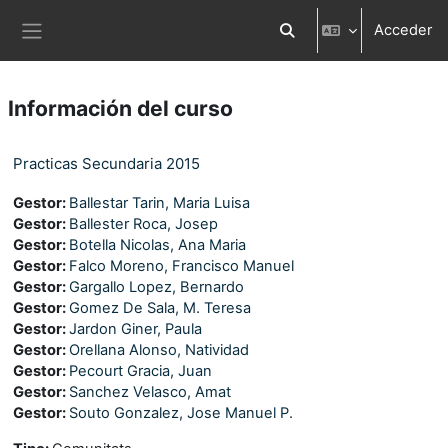
Salta al contenido principal
Acceder
Selector de búsqueda d
Panel lateral
Información del curso
Practicas Secundaria 2015
Gestor:
Ballestar Tarin, Maria Luisa
Gestor:
Ballester Roca, Josep
Gestor:
Botella Nicolas, Ana Maria
Gestor:
Falco Moreno, Francisco Manuel
Gestor:
Gargallo Lopez, Bernardo
Gestor:
Gomez De Sala, M. Teresa
Gestor:
Jardon Giner, Paula
Gestor:
Orellana Alonso, Natividad
Gestor:
Pecourt Gracia, Juan
Gestor:
Sanchez Velasco, Amat
Gestor:
Souto Gonzalez, Jose Manuel P.