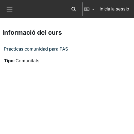
Ves al contingut principal
Inicia la sessió
Commuta l'entrada de la cerca
Panell lateral
Informació del curs
Practicas comunidad para PAS
Tipo
:
Comunitats