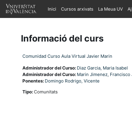
Ves al contingut principal
Inici
Cursos arxivats
La Meua UV
A
Informació del curs
Comunidad Curso Aula Virtual Javier Marin
Administrador del Curso:
Diaz Garcia, Maria Isabel
Administrador del Curso:
Marin Jimenez, Francisco 
Ponentes:
Domingo Rodrigo, Vicente
Tipo
:
Comunitats