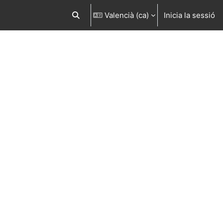
Valencià ‎(ca)‎
Inicia la sessió
Commuta l'entrada de la cerca