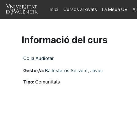
Ves al contingut principal
Inici
Cursos arxivats
La Meua UV
A
Informació del curs
Colla Audiotar
Gestor/a:
Ballesteros Servent, Javier
Tipo
:
Comunitats