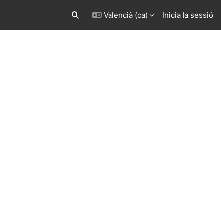
Valencià ‎(ca)‎
Inicia la sessió
Commuta l'entrada de la cerca