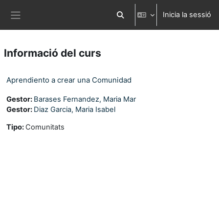
Ves al contingut principal
Inicia la sessió
Commuta l'entrada de la cerca
Panell lateral
Informació del curs
Aprendiento a crear una Comunidad
Gestor:
Barases Fernandez, Maria Mar
Gestor:
Diaz Garcia, Maria Isabel
Tipo
:
Comunitats