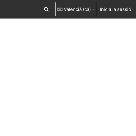
Valencià ‎(ca)‎
Inicia la sessió
Commuta l'entrada de la cerca