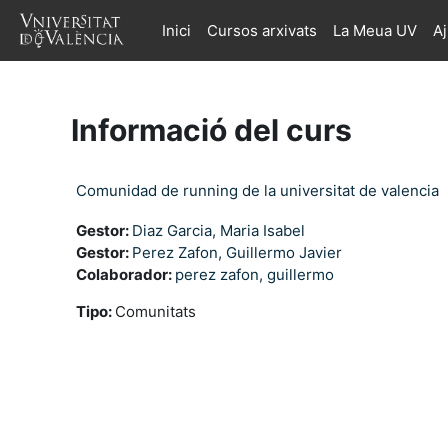
Ves al contingut principal
Inici
Cursos arxivats
La Meua UV
A
Informació del curs
Comunidad de running de la universitat de valencia
Gestor:
Diaz Garcia, Maria Isabel
Gestor:
Perez Zafon, Guillermo Javier
Colaborador:
perez zafon, guillermo
Tipo
:
Comunitats