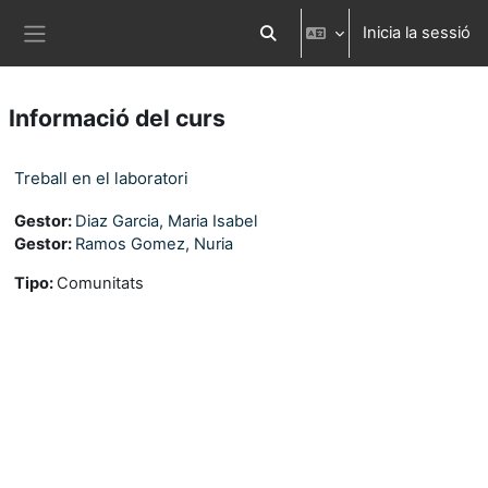
Ves al contingut principal
Inicia la sessió
Commuta l'entrada de la cerca
Panell lateral
Informació del curs
Treball en el laboratori
Gestor:
Diaz Garcia, Maria Isabel
Gestor:
Ramos Gomez, Nuria
Tipo
:
Comunitats