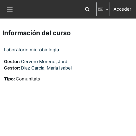
Salta al contenido principal
Acceder
Selector de búsqueda d
Panel lateral
Información del curso
Laboratorio microbiología
Gestor:
Cervero Moreno, Jordi
Gestor:
Diaz Garcia, Maria Isabel
Tipo
:
Comunitats