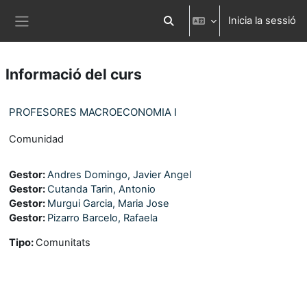
Ves al contingut principal
Inicia la sessió
Commuta l'entrada de la cerca
Panell lateral
Informació del curs
PROFESORES MACROECONOMIA I
Comunidad
Gestor:
Andres Domingo, Javier Angel
Gestor:
Cutanda Tarin, Antonio
Gestor:
Murgui Garcia, Maria Jose
Gestor:
Pizarro Barcelo, Rafaela
Tipo
:
Comunitats