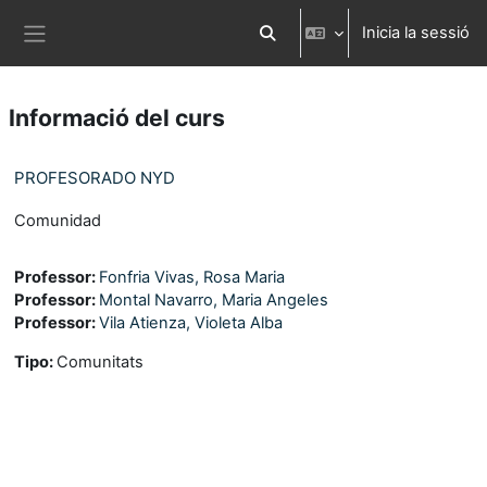
Ves al contingut principal
Inicia la sessió
Commuta l'entrada de la cerca
Panell lateral
Informació del curs
PROFESORADO NYD
Comunidad
Professor:
Fonfria Vivas, Rosa Maria
Professor:
Montal Navarro, Maria Angeles
Professor:
Vila Atienza, Violeta Alba
Tipo
:
Comunitats