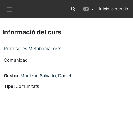
Ves al contingut principal
Inicia la sessió
Commuta l'entrada de la cerca
Panell lateral
Informació del curs
Profesores Metabomarkers
Comunidad
Gestor:
Monleon Salvado, Daniel
Tipo
:
Comunitats