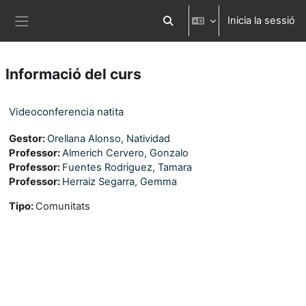
Ves al contingut principal
Inicia la sessió
Commuta l'entrada de la cerca
Panell lateral
Informació del curs
Videoconferencia natita
Gestor:
Orellana Alonso, Natividad
Professor:
Almerich Cervero, Gonzalo
Professor:
Fuentes Rodriguez, Tamara
Professor:
Herraiz Segarra, Gemma
Tipo
:
Comunitats