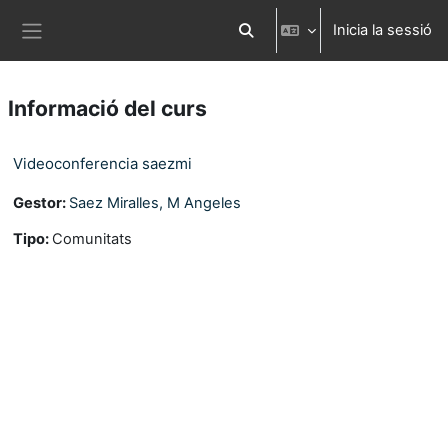
Ves al contingut principal
Inicia la sessió
Commuta l'entrada de la cerca
Panell lateral
Informació del curs
Videoconferencia saezmi
Gestor:
Saez Miralles, M Angeles
Tipo
:
Comunitats