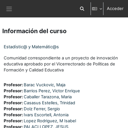
Salta al contenido principal
Acceder
Selector de búsqueda d
Panel lateral
Información del curso
Estadístic@ y Matemátic@s
Comunidad correspondiente a un proyecto de innovación
educativa aprobado por el Vicerrectorado de Políticas de
Formación y Calidad Educativa
Profesor:
Barac Vuckovic, Maja
Profesor:
Barrios Perez, Victor Enrique
Profesor:
Caballer Tarazona, Maria
Profesor:
Casasus Estelles, Trinidad
Profesor:
Dolz Ferrer, Sergio
Profesor:
Ivars Escortell, Antonia
Profesor:
Lopez Rodriguez, M Isabel
Profesor:
PALACI LOPEZ, JESUS