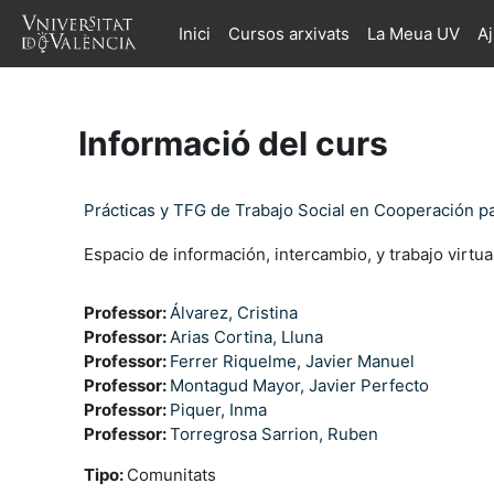
Ves al contingut principal
Inici
Cursos arxivats
La Meua UV
A
Informació del curs
Prácticas y TFG de Trabajo Social en Cooperación pa
Espacio de información, intercambio, y trabajo virtu
Professor:
Álvarez, Cristina
Professor:
Arias Cortina, Lluna
Professor:
Ferrer Riquelme, Javier Manuel
Professor:
Montagud Mayor, Javier Perfecto
Professor:
Piquer, Inma
Professor:
Torregrosa Sarrion, Ruben
Tipo
:
Comunitats