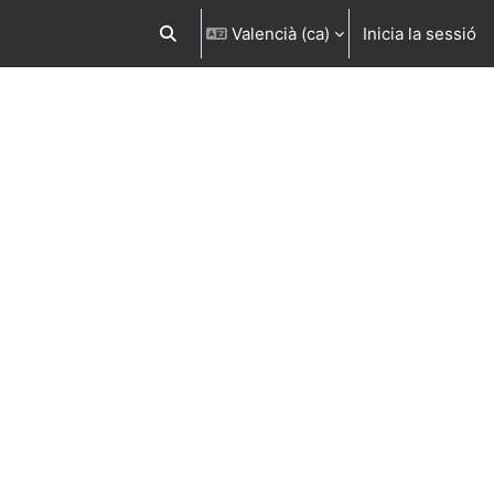
Valencià ‎(ca)‎
Inicia la sessió
Commuta l'entrada de la cerca