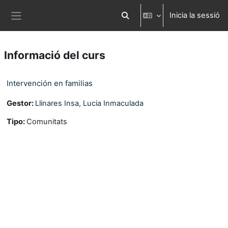
Ves al contingut principal
Inicia la sessió
Commuta l'entrada de la cerca
Panell lateral
Informació del curs
Intervención en familias
Gestor:
Llinares Insa, Lucia Inmaculada
Tipo
:
Comunitats