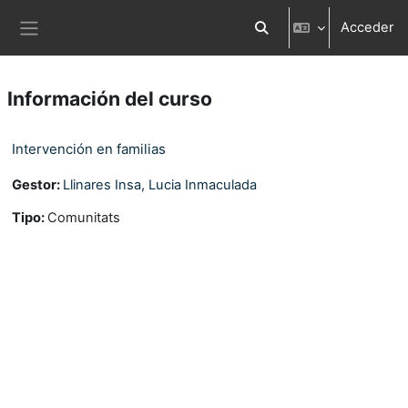
Salta al contenido principal
Acceder
Selector de búsqueda d
Panel lateral
Información del curso
Intervención en familias
Gestor:
Llinares Insa, Lucia Inmaculada
Tipo
:
Comunitats