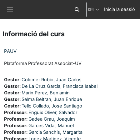
Ves al contingut principal
Inicia la sessió
Commuta l'entrada de la cerca
Panell lateral
Informació del curs
PAUV
Plataforma Professorat Associat-UV
Gestor:
Colomer Rubio, Juan Carlos
Gestor:
De La Cruz Garcia, Francisca Isabel
Gestor:
Marin Perez, Benjamin
Gestor:
Selma Beltran, Juan Enrique
Gestor:
Tello Collado, Jose Santiago
Professor:
Enguix Oliver, Salvador
Professor:
Gadea Grau, Joaquim
Professor:
Garces Vidal, Manuel
Professor:
Garcia Sanchis, Margarita
Professor:
Lopez Martinez, Vicente