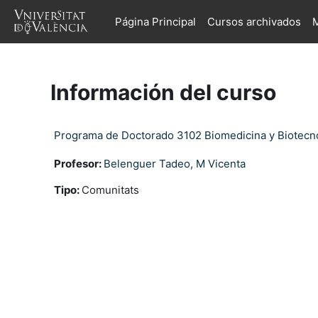
Salta al contenido principal
Página Principal
Cursos archivados
M
Información del curso
Programa de Doctorado 3102 Biomedicina y Biotecn
Profesor:
Belenguer Tadeo, M Vicenta
Tipo
:
Comunitats