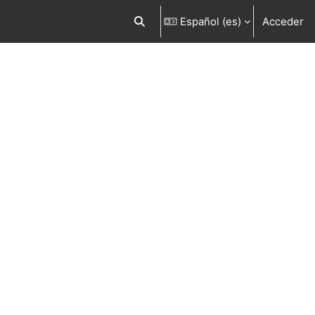
Español ‎(es)‎
Acceder
Selector de búsqueda de entrada